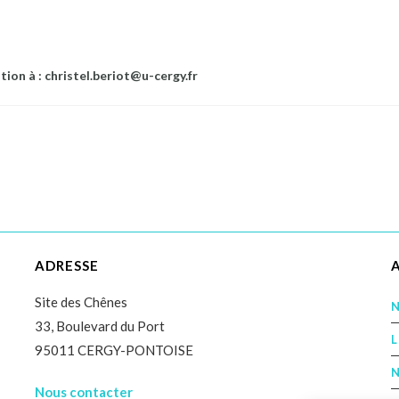
ion à : christel.beriot@u-cergy.fr
ADRESSE
Site des Chênes
N
33, Boulevard du Port
L
95011 CERGY-PONTOISE
N
Nous contacter