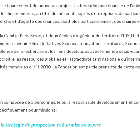
e le financement de nouveaux projets. La fondation partenariale de l’uni
des financements, au titre du mécénat, auprès d’entreprises, de particul
herche et d’égalité des chances, dont plus particulièrement des chaires 
, la ComUe Paris Seine, et deux écoles d’ingénieur du territoire, l’EISTI e
sement d’avenir I-Site (Initiatives Science, Innovation, Territoires, Econom
excellence de la recherche et les liens développés avec le monde socio-é
ccroître les ressources globales et l’attractivité tant nationale qu’interna
ités mondiales d’ici à 2030. La Fondation est partie prenante de cette n
ion composée de 3 personnes, le ou la responsable développement et com
 spécifiquement pour missions :
e la stratégie de prospection et à sa mise en œuvre