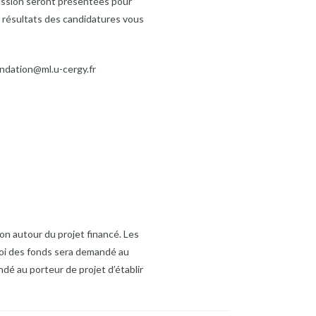
ission seront présentées pour
s résultats des candidatures vous
ondation@ml.u-cergy.fr
n autour du projet financé. Les
ploi des fonds sera demandé au
ndé au porteur de projet d’établir