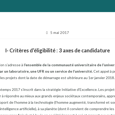
Publication
5 mai 2017
publiée :
I- Critères d’éligibilité : 3 axes de candidature
tion s’adresse à
l’ensemble de la communauté universitaire de l’unive
r un laboratoire, une UFR ou un service de l’université.
Cet appel à pr
les projets dont la date de démarrage est ultérieure au 1er janvier 2018.
rintemps 2017 s’inscrit dans la stratégie Initiative d’Excellence. Les pr
er à répondre au mieux aux grands enjeux sociétaux contemporains, app
 rapport de l’homme à la technologie (l’homme augmenté, transformé et s
ntelligence artificielle), à sa planète (dont il convient de comprendre le