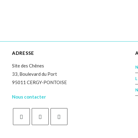
ADRESSE
Site des Chênes
N
33, Boulevard du Port
L
95011 CERGY-PONTOISE
N
Nous contacter
S’ouvre
S’ouvre
S’ouvre
dans
dans
dans