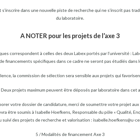
’inscrire dans une nouvelle piste de recherche qui ne s’inscrit pas trad
du laboratoire.
A NOTER pour les projets de l’axe 3
iques correspondent à celles des deux Labex portés par l’université : L
de financements spécifiques dans ce cadre ne seront pas étudiés dans le
cellence, la commission de sélection sera sensible aux projets qui favorise
/ Deux projets maximum peuvent être déposés par laboratoire dans cet 
laborer votre dossier de candidature, merci de soumettre votre projet au
evra être soumis à Isabelle Hoefkens, Responsable du pôle « Qualité, En
uivi des projets de recherche et valorisation : isabelle.hoefkens@u-cerg
5 / Modalités de financement Axe 3