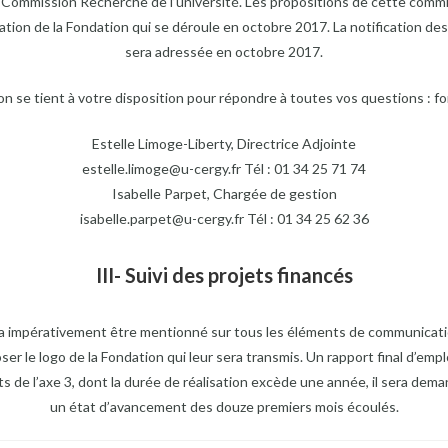
 Commission Recherche de l’université. Les propositions de cette comm
ration de la Fondation qui se déroule en octobre 2017. La notification de
sera adressée en octobre 2017.
ion se tient à votre disposition pour répondre à toutes vos questions : f
Estelle Limoge-Liberty, Directrice Adjointe
estelle.limoge@u-cergy.fr Tél : 01 34 25 71 74
Isabelle Parpet, Chargée de gestion
isabelle.parpet@u-cergy.fr Tél : 01 34 25 62 36
III- Suivi des projets financés
ra impérativement être mentionné sur tous les éléments de communicatio
er le logo de la Fondation qui leur sera transmis. Un rapport final d’em
ts de l’axe 3, dont la durée de réalisation excède une année, il sera dema
un état d’avancement des douze premiers mois écoulés.