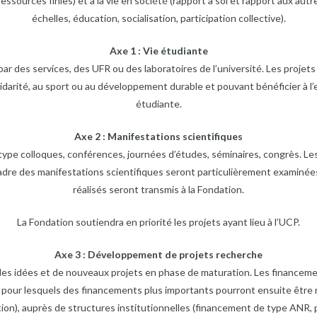
ressources finies) et à la vie en société (rapport à soi et rapport aux aut
échelles, éducation, socialisation, participation collective).
Axe 1 : Vie étudiante
par des services, des UFR ou des laboratoires de l’université. Les projet
 solidarité, au sport ou au développement durable et pouvant bénéficier 
étudiante.
Axe 2 : Manifestations scientifiques
type colloques, conférences, journées d’études, séminaires, congrès. L
cadre des manifestations scientifiques seront particulièrement examinée
réalisés seront transmis à la Fondation.
La Fondation soutiendra en priorité les projets ayant lieu à l’UCP.
Axe 3 : Développement de projets recherche
 idées et de nouveaux projets en phase de maturation. Les financeme
s pour lesquels des financements plus importants pourront ensuite être
ion), auprès de structures institutionnelles (financement de type ANR,