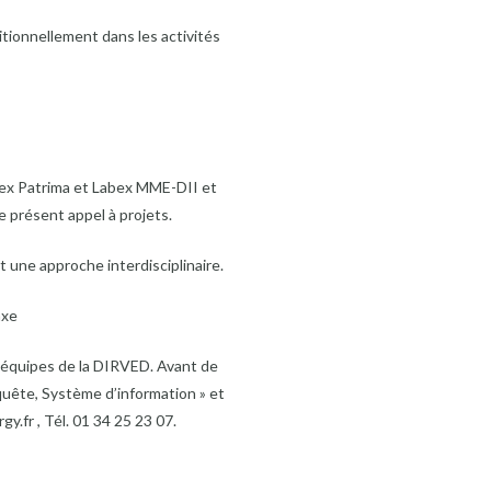
itionnellement dans les activités
abex Patrima et Labex MME-DII et
 présent appel à projets.
nt une approche interdisciplinaire.
axe
x équipes de la DIRVED. Avant de
quête, Système d’information » et
y.fr , Tél. 01 34 25 23 07.