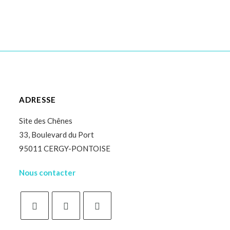
une
une
une
une
autre
autre
autre
autre
fenêtre
fenêtre
fenêtre
fenêtre
ADRESSE
Site des Chênes
33, Boulevard du Port
95011 CERGY-PONTOISE
Nous contacter
S’ouvre
S’ouvre
S’ouvre