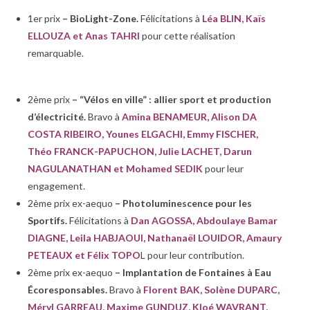
1er prix
– BioLight-Zone.
Félicitations à
Léa BLIN, Kaïs
ELLOUZA et Anas TAHRI
pour cette réalisation
remarquable.
2ème prix
– “Vélos en ville” : allier sport et production
d’électricité.
Bravo à
Amina BENAMEUR, Alison DA
COSTA RIBEIRO, Younes ELGACHI, Emmy FISCHER,
Théo FRANCK-PAPUCHON, Julie LACHET, Darun
NAGULANATHAN et Mohamed SEDIK
pour leur
engagement.
2ème prix ex-aequo
– Photoluminescence pour les
Sportifs.
Félicitations à
Dan AGOSSA, Abdoulaye Bamar
DIAGNE, Leila HABJAOUI, Nathanaël LOUIDOR, Amaury
PETEAUX et Félix TOPO
L pour leur contribution.
2ème prix ex-aequo
– Implantation de Fontaines à Eau
Écoresponsables.
Bravo à
Florent BAK, Solène DUPARC,
Méryl GARREAU, Maxime GUNDUZ, Kloé WAVRANT,