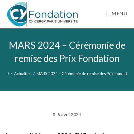
Skip
to
MENU
content
MARS 2024 – Cérémonie de
remise des Prix Fondation
/
Actualités
/
MARS 2024 – Cérémonie de remise des Prix Fondation
Publication
5 avril 2024
publiée :