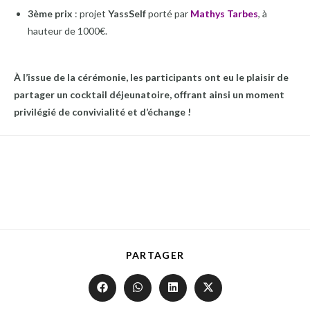
3ème prix
: projet
YassSelf
porté par
Mathys Tarbes
, à
hauteur de 1000€.
À l’issue de la cérémonie, les participants ont eu le plaisir de
partager un cocktail déjeunatoire, offrant ainsi un moment
privilégié de convivialité et d’échange !
PARTAGER
PARTAGER
CE
CONTENU
Ouvrir
Ouvrir
Ouvrir
Ouvrir
dans
dans
dans
dans